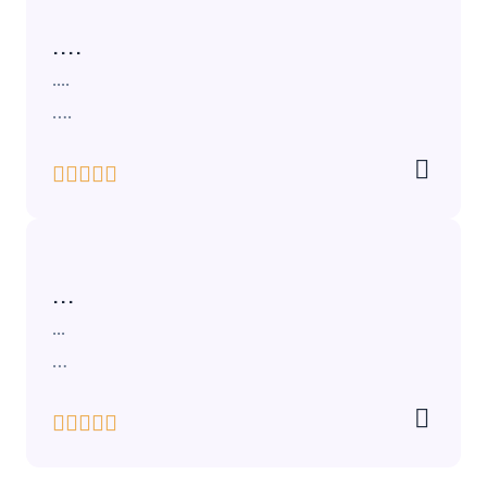
....
....
….
...
...
…